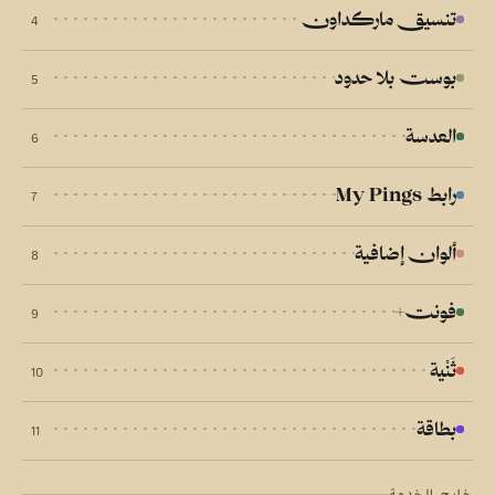
تنسيق ماركداون
4
بوست بلا حدود
5
العدسة
6
رابط My Pings
7
ألوان إضافية
8
فونت+
9
ثَنْية
10
بطاقة
11