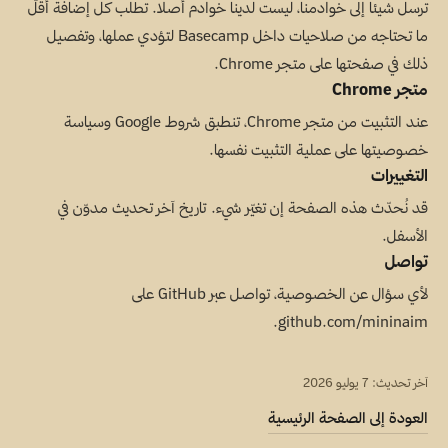
ترسل شيئا إلى خوادمنا، ليست لدينا خوادم أصلا. تطلب كل إضافة أقلّ
ما تحتاجه من صلاحيات داخل Basecamp لتؤدي عملها، وتفصيل
ذلك في صفحتها على متجر Chrome.
متجر Chrome
عند التثبيت من متجر Chrome، تنطبق شروط Google وسياسة
خصوصيتها على عملية التثبيت نفسها.
التغييرات
قد نُحدّث هذه الصفحة إن تغيّر شيء. تاريخ آخر تحديث مدوّن في
الأسفل.
تواصل
لأي سؤال عن الخصوصية، تواصل عبر GitHub على
github.com/mininaim.
آخر تحديث: 7 يوليو 2026
العودة إلى الصفحة الرئيسية